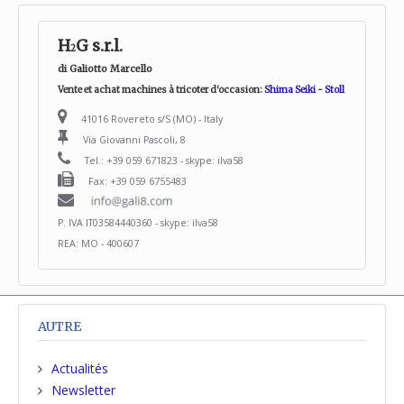
H
G s.r.l.
2
di Galiotto Marcello
Vente et achat machines à tricoter d'occasion:
Shima Seiki
-
Stoll
41016 Rovereto s/S (MO) - Italy
Via Giovanni Pascoli, 8
Tel.: +39 059 671823 - skype: ilva58
Fax: +39 059 6755483
P. IVA IT03584440360 - skype: ilva58
REA: MO - 400607
AUTRE
Actualités
Newsletter