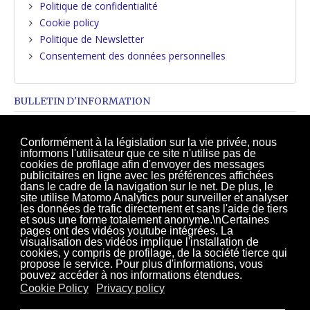
Politique de confidentialité
Cookie policy
Politique de Newsletter
Consentement des données personnelles
BULLETIN D'INFORMATION
Souhaitez-vous être informé de nos nouveautés?
Conformément à la législation sur la vie privée, nous
informons l'utilisateur que ce site n'utilise pas de
Inscrivez-vous sur notre newsletter!
cookies de profilage afin d'envoyer des messages
publicitaires en ligne avec les préférences affichées
Inscrivez-vous
dans le cadre de la navigation sur le net. De plus, le
site utilise Matomo Analytics pour surveiller et analyser
les données de trafic directement et sans l'aide de tiers
et sous une forme totalement anonyme.\nCertaines
pages ont des vidéos youtube intégrées. La
visualisation des vidéos implique l'installation de
H
G s.r.l.
cookies, y compris de profilage, de la société tierce qui
2
propose le service. Pour plus d'informations, vous
di Galiotto Marcello
pouvez accéder à nos informations étendues.
Vente et achat machines à tricoter d'occasion:
Shima Seiki
-
Stoll
Cookie Policy
Privacy policy
41016 Rovereto s/S (MO) - Italy