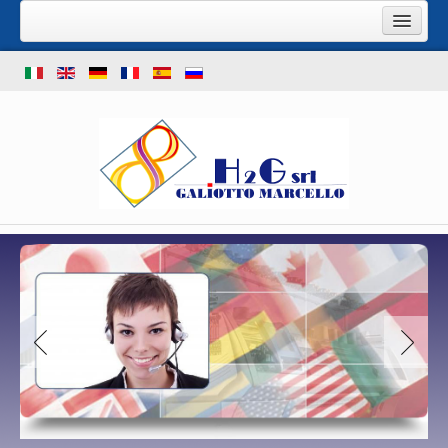
Accueil
Ce que nous offrons
Stoll d'occasion
Shima d'occasion
Machine pour le nettoyage des fontures
Stock de machines à tricoter d'occasion
Notre entreprise
Nous trouver
Contactez